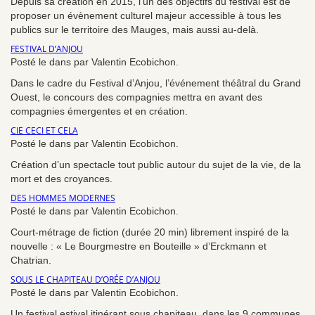
Depuis sa création en 2015, l’un des objectifs du festival est de
proposer un évènement culturel majeur accessible à tous les
publics sur le territoire des Mauges, mais aussi au-delà.
FESTIVAL D’ANJOU
Posté le dans par Valentin Ecobichon.
Dans le cadre du Festival d’Anjou, l’événement théâtral du Grand
Ouest, le concours des compagnies mettra en avant des
compagnies émergentes et en création.
CIE CECI ET CELA
Posté le dans par Valentin Ecobichon.
Création d’un spectacle tout public autour du sujet de la vie, de la
mort et des croyances.
DES HOMMES MODERNES
Posté le dans par Valentin Ecobichon.
Court-métrage de fiction (durée 20 min) librement inspiré de la
nouvelle : « Le Bourgmestre en Bouteille » d’Erckmann et
Chatrian.
SOUS LE CHAPITEAU D’ORÉE D’ANJOU
Posté le dans par Valentin Ecobichon.
Un festival estival itinérant sous chapiteau, dans les 9 communes