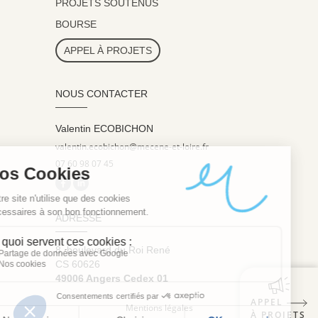
PROJETS SOUTENUS
BOURSE
APPEL À PROJETS
NOUS CONTACTER
Valentin ECOBICHON
valentin.ecobichon@mecene-et-loire.fr
07 60 98 07 45
ADRESSE
8, boulevard du Roi René
CS 60626
49006 Angers Cedex 01
APPEL
Mentions légales
À PROJETS