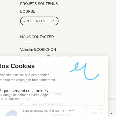
PROJETS SOUTENUS
BOURSE
APPEL À PROJETS
NOUS CONTACTER
Valentin ECOBICHON
valentin.ecobichon@mecene-et-loire.fr
07 60 98 07 45
ADRESSE
8, boulevard du Roi René
CS 60626
49006 Angers Cedex 01
APPEL
Mentions légales