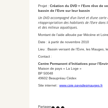
Projet :
Création du DVD « l’Evre rêve de ve
bassin de l’Evre sur leur bassin
Un DVD accompagné d’un livret et d’une carte d
réappropriation des habitants de l’Evre dans le
et des milieux aquatiques.
Montant de l’aide allouée par Mécène et Loir
Date : à partir de novembre 2010
Lieu : Bassin versant de l’Evre, les Mauges, l
Contact :
Centre Permanent d’Initiatives pour l’Env
Maison de pays « La Loge »
BP 50048
49602 Beaupréau Cédex
Site internet :
www.cpie.paysdesmauges.fr
Partager
Facebook
LinkedIn
Twitter