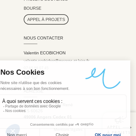
BOURSE
APPEL À PROJETS
NOUS CONTACTER
Valentin ECOBICHON
valentin.ecobichon@mecene-et-loire.fr
07 60 98 07 45
ADRESSE
8, boulevard du Roi René
CS 60626
49006 Angers Cedex 01
APPEL
Mentions légales
À PROJETS