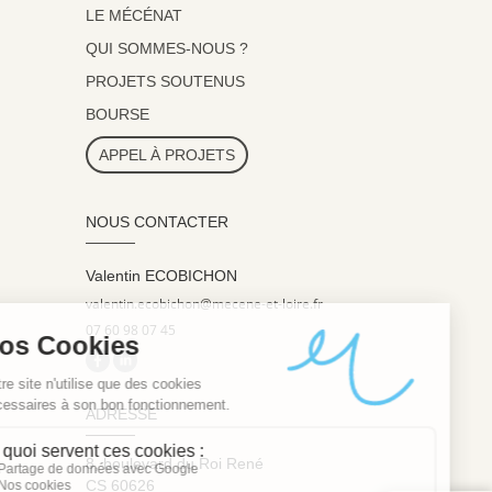
LE MÉCÉNAT
QUI SOMMES-NOUS ?
PROJETS SOUTENUS
BOURSE
APPEL À PROJETS
NOUS CONTACTER
Valentin ECOBICHON
valentin.ecobichon@mecene-et-loire.fr
07 60 98 07 45
ADRESSE
8, boulevard du Roi René
CS 60626