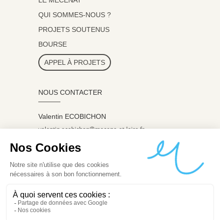
LE MÉCÉNAT
QUI SOMMES-NOUS ?
PROJETS SOUTENUS
BOURSE
APPEL À PROJETS
NOUS CONTACTER
Valentin ECOBICHON
valentin.ecobichon@mecene-et-loire.fr
07 60 98 07 45
ADRESSE
8, boulevard du Roi René
CS 60626