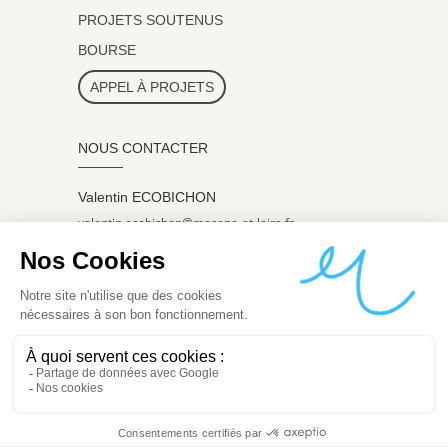
PROJETS SOUTENUS
BOURSE
APPEL À PROJETS
NOUS CONTACTER
Valentin ECOBICHON
valentin.ecobichon@mecene-et-loire.fr
07 60 98 07 45
ADRESSE
8, boulevard du Roi René
CS 60626
49006 Angers Cedex 01
APPEL