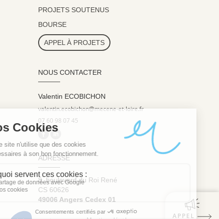
PROJETS SOUTENUS
BOURSE
APPEL À PROJETS
NOUS CONTACTER
Valentin ECOBICHON
valentin.ecobichon@mecene-et-loire.fr
07 60 98 07 45
ADRESSE
8, boulevard du Roi René
CS 60626
49006 Angers Cedex 01
APPEL