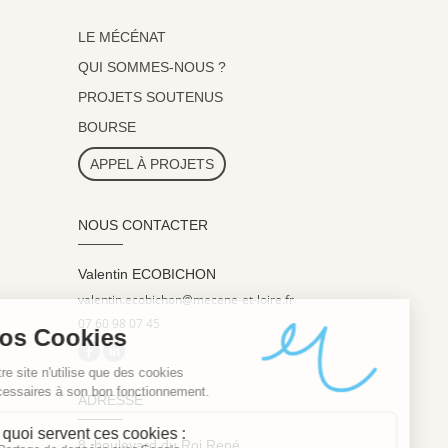
LE MÉCÉNAT
QUI SOMMES-NOUS ?
PROJETS SOUTENUS
BOURSE
APPEL À PROJETS
NOUS CONTACTER
Valentin ECOBICHON
valentin.ecobichon@mecene-et-loire.fr
07 60 98 07 45
ADRESSE
8, boulevard du Roi René