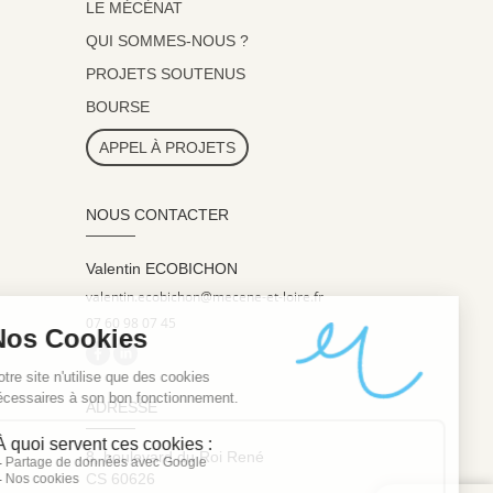
LE MÉCÉNAT
QUI SOMMES-NOUS ?
PROJETS SOUTENUS
BOURSE
APPEL À PROJETS
NOUS CONTACTER
Valentin ECOBICHON
valentin.ecobichon@mecene-et-loire.fr
07 60 98 07 45
ADRESSE
8, boulevard du Roi René
CS 60626