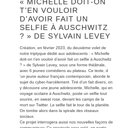
« MICHELLE DOIT-ON
T’EN VOULOIR
D’AVOIR FAIT UN
SELFIE À AUSCHWITZ
? » DE SYLVAIN LEVEY
Création, en février 2023, du deuxième volet de
notre triptyque dédié aux adolescents : « Michelle
doit-on t’en vouloir d’avoir fait un selfie à Auschwitz
? » de Sylvain Levey, sous une forme théâtrale,
avec 6 jeunes comédiens au plateau. Ce texte, d
‘un jeune auteur français contemporain, aborde le
sujet du cyber-harcèlement. Tiré d’un fait divers, on
y découvre une jeune adolescente, Michelle, qui en
voyage scolaire à Auschwitz, poste un selfie tout
sourire, en sweat rose, devant les camps de la
mort sur Twitter. Le selfie fait le tour de la planète.
On tombe alors dans la spirale des réseaux
sociaux.
Ce projet interrogera aussi nos nouvelles façons de
communiquer. Ce spectacle sera créé, en partie,